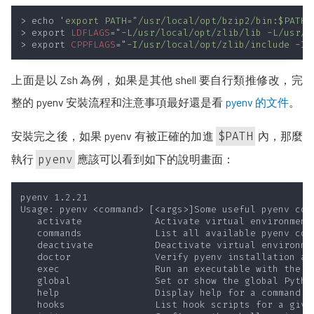
> echo '
export PATH="/usr/local/opt/bzip2/bin:$PATH"
> export 
LDFLAGS
="
-L/usr/local/opt/zlib/lib -L/usr/l
> export 
CPPFLAGS
="
-I/usr/local/opt/zlib/include -I/
上面是以 Zsh 為例，如果是其他 shell 要自行類推修改，完
整的 pyenv 安裝流程和注意事項最好還是看
pyenv 的文件
。
安裝完之後，如果 pyenv 有被正確的加進
$PATH
內，那麼
執行
pyenv
應該可以看到如下的說明畫面：