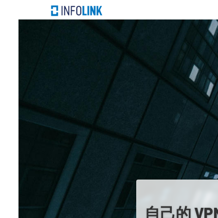
自己的 VP