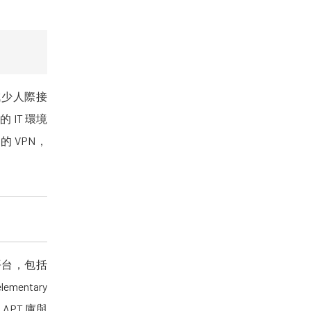
減少人際接
IT 環境
 VPN，
。
多個平台，包括
ementary
APT 庫與