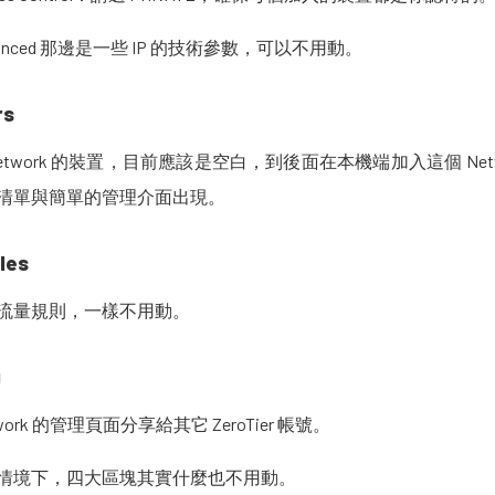
vanced 那邊是一些 IP 的技術參數，可以不用動。
rs
etwork 的裝置，目前應該是空白，到後面在本機端加入這個 Netw
清單與簡單的管理介面出現。
les
流量規則，一樣不用動。
g
work 的管理頁面分享給其它 ZeroTier 帳號。
情境下，四大區塊其實什麼也不用動。