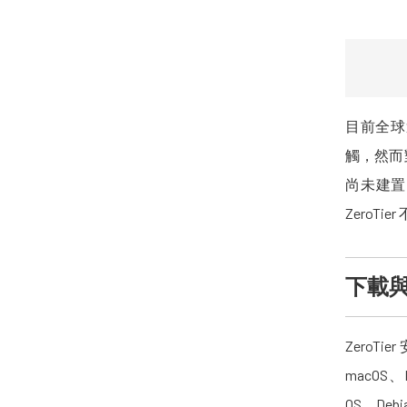
目前全球
觸，然而
尚未建置
Zero
下載
ZeroTi
macOS、L
OS、De