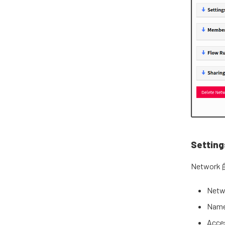
Setting
Networ
Net
Nam
Acc