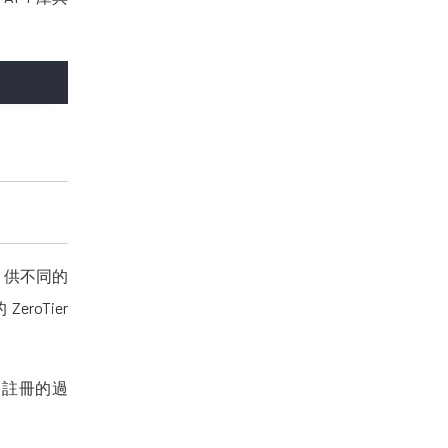
rk 供不同的
oTier
，註冊的過