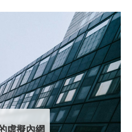
自己的虛擬內網